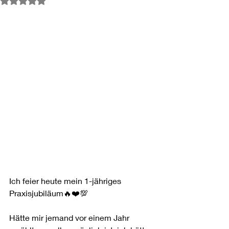
Ich feier heute mein 1-jähriges 
Praxisjubiläum🔥❤️💯 
Hätte mir jemand vor einem Jahr 