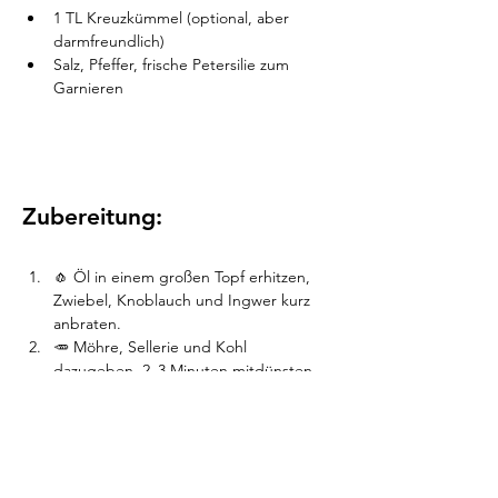
1 TL Kreuzkümmel (optional, aber 
darmfreundlich)
Salz, Pfeffer, frische Petersilie zum 
Garnieren
Zubereitung:
🧄 Öl in einem großen Topf erhitzen, 
Zwiebel, Knoblauch und Ingwer kurz 
anbraten.
🥕 Möhre, Sellerie und Kohl 
dazugeben, 2–3 Minuten mitdünsten.
🧂 Gewürze zugeben, mit Brühe 
ablöschen und ca. 20 Minuten köcheln 
lassen, bis das Gemüse weich ist.
🌿 Mit frischer Petersilie servieren – 
gerne auch mit einem Spritzer 