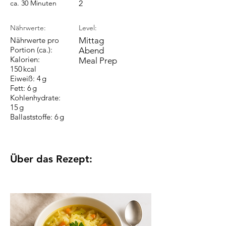
ca. 30 Minuten
2
Nährwerte:
Level:
Nährwerte pro
Mittag
Portion (ca.):
Abend
Kalorien:
Meal Prep
150 kcal
Eiweiß: 4 g
Fett: 6 g
Kohlenhydrate:
15 g
Ballaststoffe: 6 g
Über das Rezept: