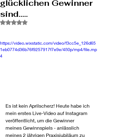
glücklichen Gewinner
sind.....
Mit NaN von 5 Sternen bewertet.
https://video.wixstatic.com/video/f3cc5e_126d65
1eb0774d36b76f9257917f7e9e/480p/mp4/file.mp
4
Es ist kein Aprilscherz! Heute habe ich 
mein erstes Live-Video auf Instagram 
veröffentlicht, um die Gewinner 
meines Gewinnspiels - anlässlich 
meines 2 jährigen Praxisjubiläum zu 